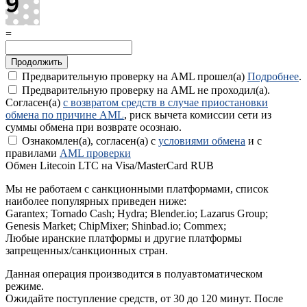
=
Предварительную проверку на AML прошел(а)
Подробнее
.
Предварительную проверку на AML не проходил(а).
Согласен(а)
с возвратом средств в случае приостановки
обмена по причине AML
, риск вычета комиссии сети из
суммы обмена при возврате осознаю.
Ознакомлен(а), согласен(а) с
условиями обмена
и с
правилами
AML проверки
Обмен Litecoin LTC на Visa/MasterCard RUB
Мы не работаем с санкционными платформами, список
наиболее популярных приведен ниже:
Garantex; Tornado Cash; Hydra; Blender.io; Lazarus Group;
Genesis Market; ChipMixer; Shinbad.io; Commex;
Любые иранские платформы и другие платформы
запрещенных/санкционных стран.
Данная операция производится в полуавтоматическом
режиме.
Ожидайте поступление средств, от 30 до 120 минут. После