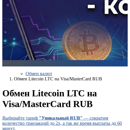
.
Обмен валют
Обмен Litecoin LTC на Visa/MasterCard RUB
Обмен Litecoin LTC на
Visa/MasterCard RUB
Выбирайте тариф
"Уникальный RUB"
— сократим
количество транзакций до 2х, а так же время выплаты до 60
минут.