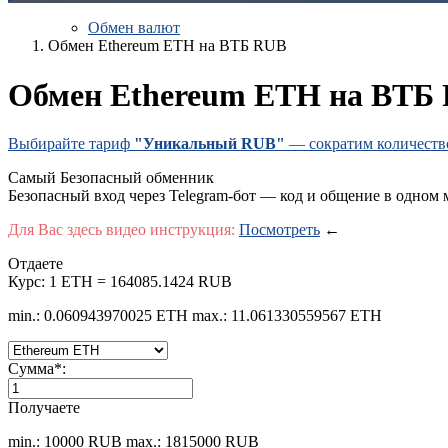
Обмен валют
Обмен Ethereum ETH на ВТБ RUB
Обмен Ethereum ETH на ВТБ
Выбирайте тариф
"Уникальный RUB"
— сократим количество 
Самый Безопасный обменник
Безопасный вход через Telegram-бот — код и общение в одном 
Для Вас здесь видео инструкция:
Посмотреть
←
Отдаете
Курс:
1 ETH = 164085.1424 RUB
min.: 0.060943970025 ETH
max.: 11.061330559567 ETH
Сумма
*
:
Получаете
min.: 10000 RUB
max.: 1815000 RUB