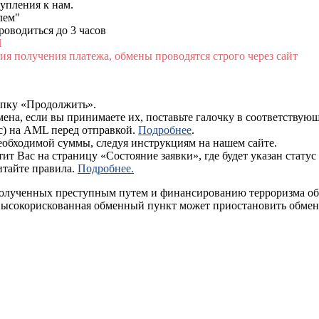
тупления к нам.
лем"
оводиться до 3 часов
П
ия получения платежа, обмены проводятся строго через сайт
опку «Продолжить».
мена, если вы принимаете их, поставьте галочку в соответствую
с) на AML перед отправкой.
Подробнее
.
необходимой суммы, следуя инструкциям на нашем сайте.
т Вас на страницу «Состояние заявки», где будет указан статус
итайте правила.
Подробнее.
 полученных преступным путем и финансированию терроризма о
 высокорискованная обменный пункт может приостановить обмен