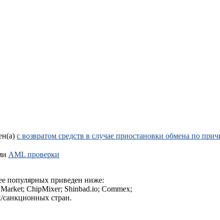
ен(а)
с возвратом средств в случае приостановки обмена по пр
ами
AML проверки
ее популярных приведен ниже:
s Market; ChipMixer; Shinbad.io; Commex;
/санкционных стран.